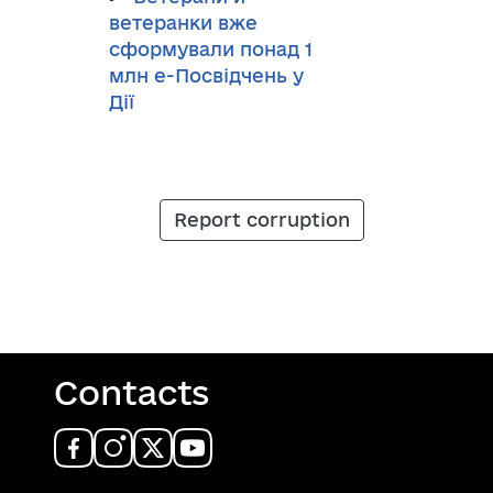
ветеранки вже
сформували понад 1
млн е-Посвідчень у
Дії
Report corruption
Contacts