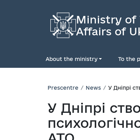
Ministry of
Affairs of U
About the ministry
To the p
Prescentre
News
У Дніпрі с
У Дніпрі ст
психологічно
АТО