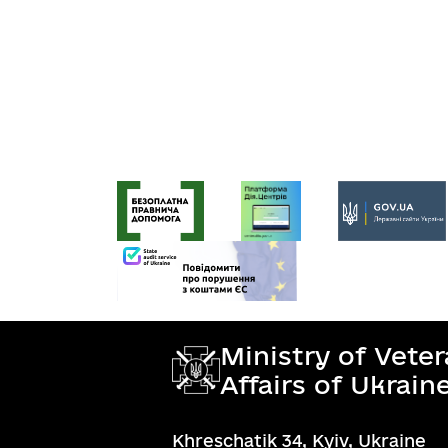
Ministry of Vete
Affairs of Ukrain
Khreschatik 34, Kyiv, Ukraine