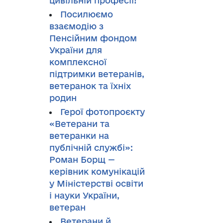
цивільній професії!
Посилюємо
взаємодію з
Пенсійним фондом
України для
комплексної
підтримки ветеранів,
ветеранок та їхніх
родин
Герої фотопроєкту
«Ветерани та
ветеранки на
публічній службі»:
Роман Борщ —
керівник комунікацій
у Міністерстві освіти
і науки України,
ветеран
Ветерани й