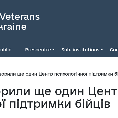
 Veterans
kraine
ublic
Prescentre
Sub. institutions
Con
творили ще один Центр психологічної підтримки б
ворили ще один Цен
ї підтримки бійців