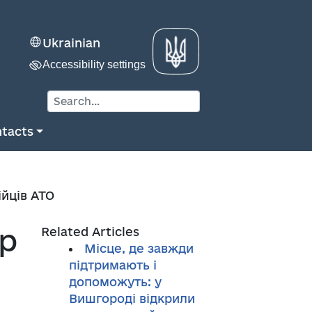
Ukrainian
Accessibility settings
tacts
ійців АТО
тр
Related Articles
Місце, де завжди
підтримають і
допоможуть: у
Вишгороді відкрили