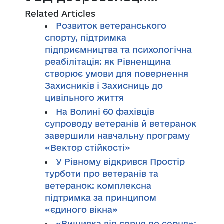
Related Articles
Розвиток ветеранського
спорту, підтримка
підприємництва та психологічна
реабілітація: як Рівненщина
створює умови для повернення
Захисників і Захисниць до
цивільного життя
На Волині 60 фахівців
супроводу ветеранів й ветеранок
завершили навчальну програму
«Вектор стійкості»
У Рівному відкрився Простір
турботи про ветеранів та
ветеранок: комплексна
підтримка за принципом
«єдиного вікна»
«Вишивка від серця до серця»: