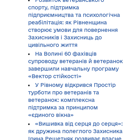
спорту, підтримка
підприємництва та психологічна
реабілітація: як Рівненщина
створює умови для повернення
Захисників і Захисниць до
цивільного життя
На Волині 60 фахівців
супроводу ветеранів й ветеранок
завершили навчальну програму
«Вектор стійкості»
У Рівному відкрився Простір
турботи про ветеранів та
ветеранок: комплексна
підтримка за принципом
«єдиного вікна»
«Вишивка від серця до серця»:
як дружина полеглого Захисника
Ірина Решетняк розвиває власне