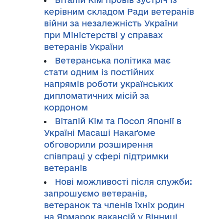
керівним складом Ради ветеранів
війни за незалежність України
при Міністерстві у справах
ветеранів України
Ветеранська політика має
стати одним із постійних
напрямів роботи українських
дипломатичних місій за
кордоном
Віталій Кім та Посол Японії в
Україні Масаші Накаґоме
обговорили розширення
співпраці у сфері підтримки
ветеранів
Нові можливості після служби:
запрошуємо ветеранів,
ветеранок та членів їхніх родин
на Ярмарок вакансій у Вінниці