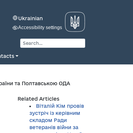
Ukrainian
Accessibility settings
tacts
раїни та Полтавською ОДА
Related Articles
Віталій Кім провів
зустріч із керівним
складом Ради
ветеранів війни за