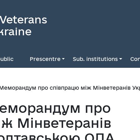
 Veterans
kraine
ublic
Prescentre
Sub. institutions
Con
Меморандум про співпрацю між Мінветеранів Ук
Меморандум про
іж Мінветеранів
Полтавською ОДА