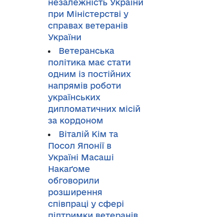
незалежність України
при Міністерстві у
справах ветеранів
України
Ветеранська
політика має стати
одним із постійних
напрямів роботи
українських
дипломатичних місій
за кордоном
Віталій Кім та
Посол Японії в
Україні Масаші
Накаґоме
обговорили
розширення
співпраці у сфері
підтримки ветеранів