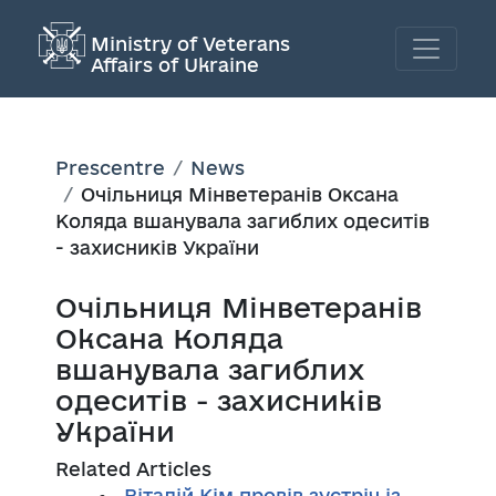
Ministry of Veterans
Affairs of Ukraine
Prescentre
News
Очільниця Мінветеранів Оксана
Коляда вшанувала загиблих одеситів
- захисників України
Очільниця Мінветеранів
Оксана Коляда
вшанувала загиблих
одеситів - захисників
України
Related Articles
Віталій Кім провів зустріч із