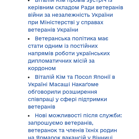
керівним складом Ради ветеранів
війни за незалежність України
при Міністерстві у справах
ветеранів України
Ветеранська політика має
стати одним із постійних
напрямів роботи українських
дипломатичних місій за
кордоном
Віталій Кім та Посол Японії в
Україні Масаші Накаґоме
обговорили розширення
співпраці у сфері підтримки
ветеранів
Нові можливості після служби:
запрошуємо ветеранів,
ветеранок та членів їхніх родин
на Ярмарок вакансій у Вінниці