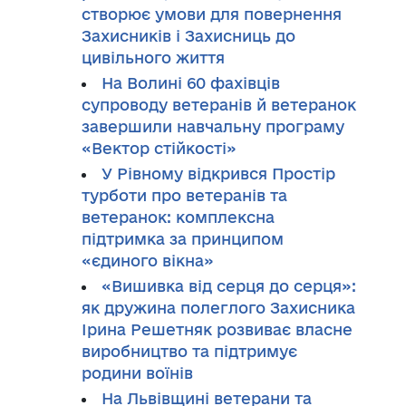
створює умови для повернення
Захисників і Захисниць до
цивільного життя
На Волині 60 фахівців
супроводу ветеранів й ветеранок
завершили навчальну програму
«Вектор стійкості»
У Рівному відкрився Простір
турботи про ветеранів та
ветеранок: комплексна
підтримка за принципом
«єдиного вікна»
«Вишивка від серця до серця»:
як дружина полеглого Захисника
Ірина Решетняк розвиває власне
виробництво та підтримує
родини воїнів
На Львівщині ветерани та