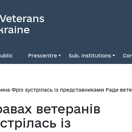
 Veterans
kraine
ublic
Prescentre
Sub. institutions
Con
рина Фріз зустрілась із представниками Ради вете
равах ветеранів
стрілась із