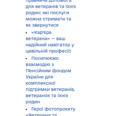
правнича допомога
для ветеранів та їхніх
родин: які послуги
можна отримати та
як звернутися
«Кар’єра
ветерана» — ваш
надійний навігатор у
цивільній професії!
Посилюємо
взаємодію з
Пенсійним фондом
України для
комплексної
підтримки ветеранів,
ветеранок та їхніх
родин
Герої фотопроєкту
«Ветерани та