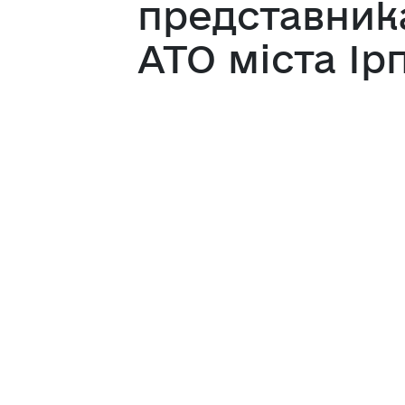
представник
АТО міста Ір