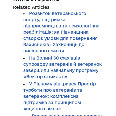
Related Articles
Розвиток ветеранського
спорту, підтримка
підприємництва та психологічна
реабілітація: як Рівненщина
створює умови для повернення
Захисників і Захисниць до
цивільного життя
На Волині 60 фахівців
супроводу ветеранів й ветеранок
завершили навчальну програму
«Вектор стійкості»
У Рівному відкрився Простір
турботи про ветеранів та
ветеранок: комплексна
підтримка за принципом
«єдиного вікна»
«Вишивка від серця до серця»: