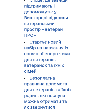
Місце, де завжди
підтримають і
допоможуть: у
Вишгороді відкрили
ветеранський
простір «Ветеран
ПРО»
Стартує новий
набір на навчання із
сонячної енергетики
для ветеранів,
ветеранок та їхніх
сімей
Безоплатна
правнича допомога
для ветеранів та їхніх
родин: які послуги
можна отримати та
як звернутися