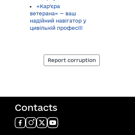
«Кар’єра
ветерана» — ваш
надійний навігатор у
цивільній професії!
Report corruption
Contacts