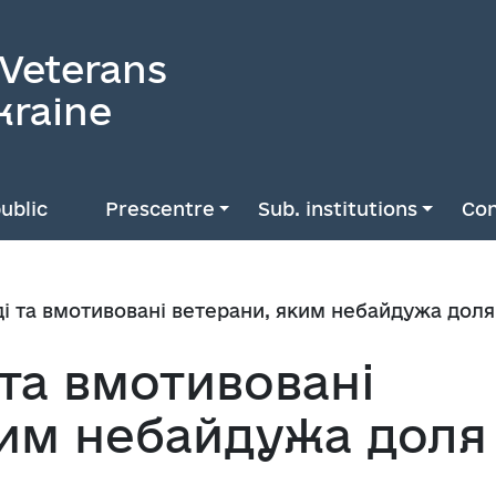
 Veterans
kraine
ublic
Prescentre
Sub. institutions
Con
і та вмотивовані ветерани, яким небайдужа доля
та вмотивовані
ким небайдужа доля