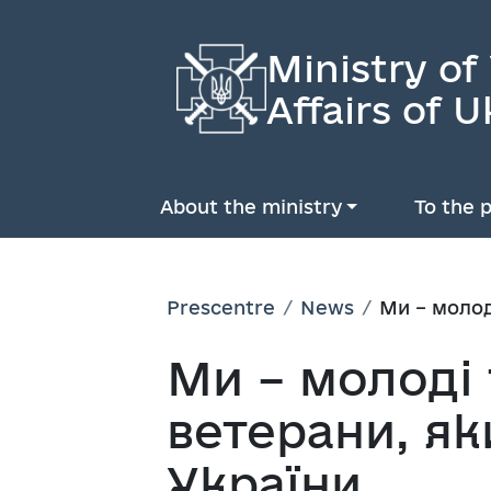
Ministry of
Affairs of U
About the ministry
To the p
Prescentre
News
Ми – молод
Ми – молоді 
ветерани, я
України