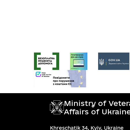
Ministry of Vete
Affairs of Ukrain
Khreschatik 34, Kyiv, Ukraine