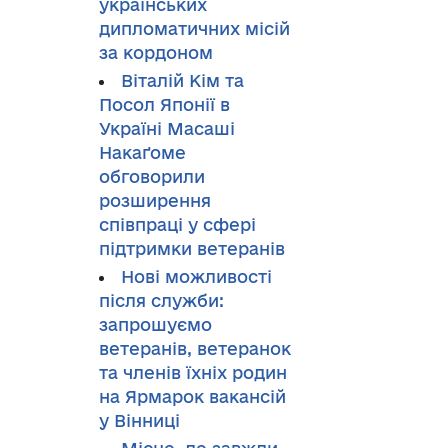
українських
дипломатичних місій
за кордоном
Віталій Кім та
Посол Японії в
Україні Масаші
Накаґоме
обговорили
розширення
співпраці у сфері
підтримки ветеранів
Нові можливості
після служби:
запрошуємо
ветеранів, ветеранок
та членів їхніх родин
на Ярмарок вакансій
у Вінниці