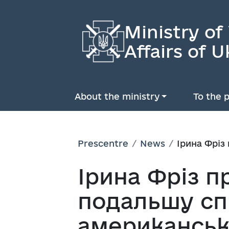
Ministry of
Affairs of U
About the ministry
To the p
Prescentre
News
Ірина Фріз
Ірина Фріз п
подальшу сп
американсь