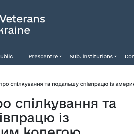
 Veterans
kraine
ublic
Prescentre
Sub. institutions
Con
 про спілкування та подальшу співпрацю із амер
ро спілкування та
івпрацю із
ким колегою