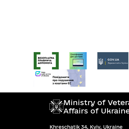
Ministry of Vete
Affairs of Ukrain
Khreschatik 34, Kyiv, Ukraine