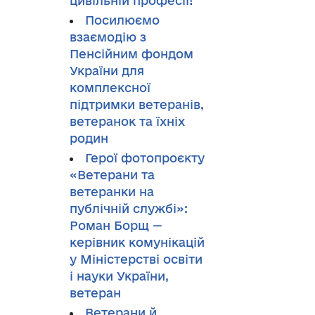
цивільній професії!
Посилюємо
взаємодію з
Пенсійним фондом
України для
комплексної
підтримки ветеранів,
ветеранок та їхніх
родин
Герої фотопроєкту
«Ветерани та
ветеранки на
публічній службі»:
Роман Борщ —
керівник комунікацій
у Міністерстві освіти
і науки України,
ветеран
Ветерани й