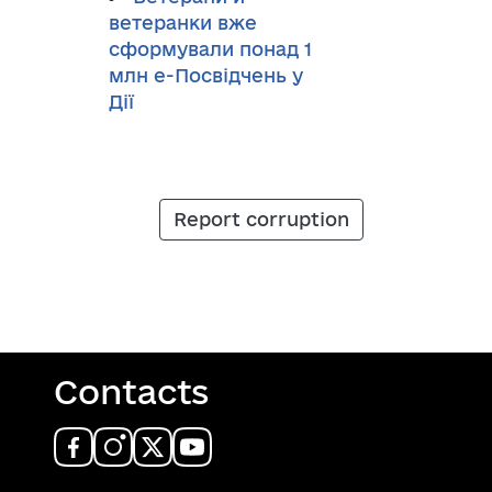
ветеранки вже
сформували понад 1
млн е-Посвідчень у
Дії
Report corruption
Contacts