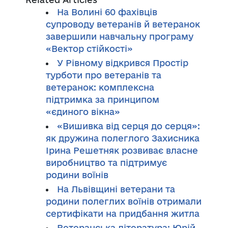
На Волині 60 фахівців
супроводу ветеранів й ветеранок
завершили навчальну програму
«Вектор стійкості»
У Рівному відкрився Простір
турботи про ветеранів та
ветеранок: комплексна
підтримка за принципом
«єдиного вікна»
«Вишивка від серця до серця»:
як дружина полеглого Захисника
Ірина Решетняк розвиває власне
виробництво та підтримує
родини воїнів
На Львівщині ветерани та
родини полеглих воїнів отримали
сертифікати на придбання житла
Ветеранська література: Юрій