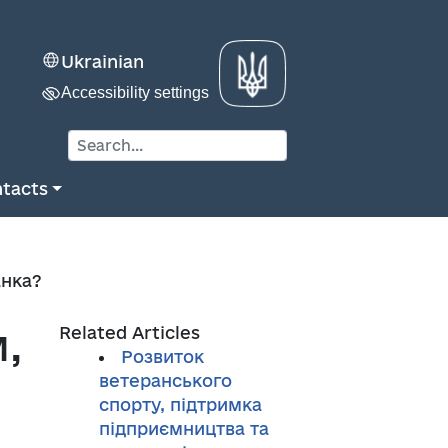
Ukrainian
Accessibility settings
tacts
анка?
,
Related Articles
Розвиток
ветеранського
спорту, підтримка
підприємництва та