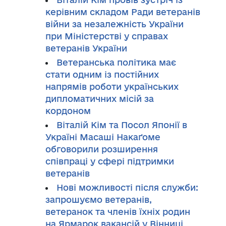
керівним складом Ради ветеранів
війни за незалежність України
при Міністерстві у справах
ветеранів України
Ветеранська політика має
стати одним із постійних
напрямів роботи українських
дипломатичних місій за
кордоном
Віталій Кім та Посол Японії в
Україні Масаші Накаґоме
обговорили розширення
співпраці у сфері підтримки
ветеранів
Нові можливості після служби:
запрошуємо ветеранів,
ветеранок та членів їхніх родин
на Ярмарок вакансій у Вінниці