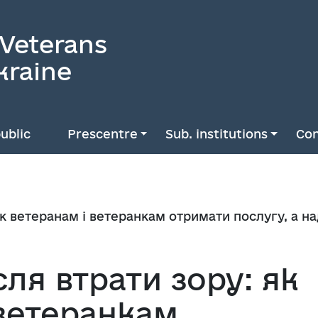
 Veterans
kraine
ublic
Prescentre
Sub. institutions
Con
 як ветеранам і ветеранкам отримати послугу, а 
сля втрати зору: як
 ветеранкам