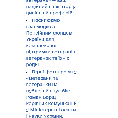
ветерана» — ваш
надійний навігатор у
цивільній професії!
Посилюємо
взаємодію з
Пенсійним фондом
України для
комплексної
підтримки ветеранів,
ветеранок та їхніх
родин
Герої фотопроєкту
«Ветерани та
ветеранки на
публічній службі»:
Роман Борщ —
керівник комунікацій
у Міністерстві освіти
і науки України,