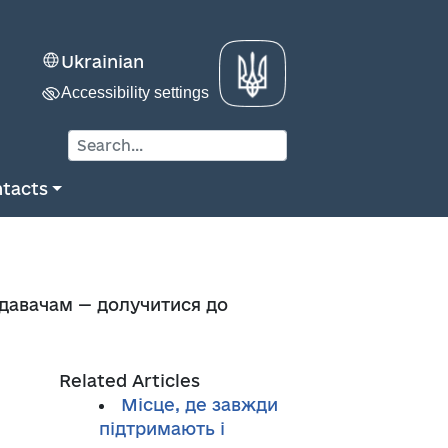
Ukrainian
Accessibility settings
tacts
надавачам — долучитися до
Related Articles
Місце, де завжди
підтримають і