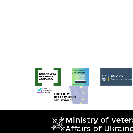
Ministry of Vete
Affairs of Ukrain