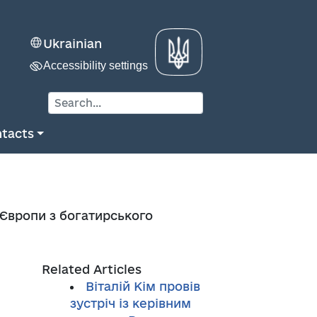
Ukrainian
Accessibility settings
tacts
 Європи з богатирського
Related Articles
Віталій Кім провів
зустріч із керівним