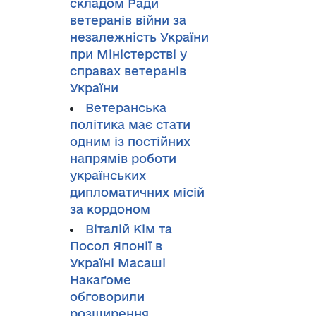
складом Ради
ветеранів війни за
незалежність України
при Міністерстві у
справах ветеранів
України
Ветеранська
політика має стати
одним із постійних
напрямів роботи
українських
дипломатичних місій
за кордоном
Віталій Кім та
Посол Японії в
Україні Масаші
Накаґоме
обговорили
розширення