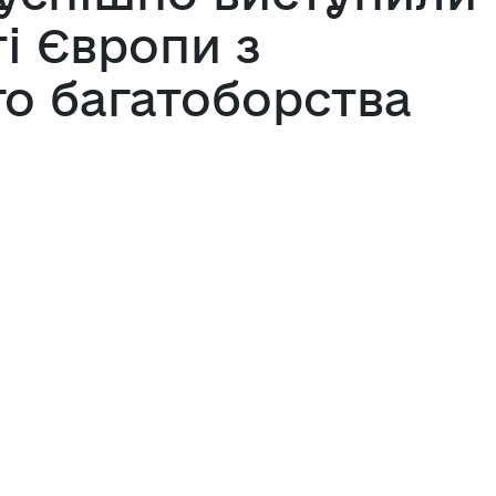
і Європи з
го багатоборства