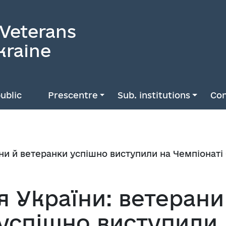
 Veterans
kraine
ublic
Prescentre
Sub. institutions
Con
ани й ветеранки успішно виступили на Чемпіонаті
я України: ветерани
 успішно виступили