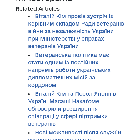
Related Articles
Віталій Кім провів зустріч із
керівним складом Ради ветеранів
війни за незалежність України
при Міністерстві у справах
ветеранів України
Ветеранська політика має
стати одним із постійних
напрямів роботи українських
дипломатичних місій за
кордоном
Віталій Кім та Посол Японії в
Україні Масаші Накаґоме
обговорили розширення
співпраці у сфері підтримки
ветеранів
Нові можливості після служби:
запрошуємо ветеранів,