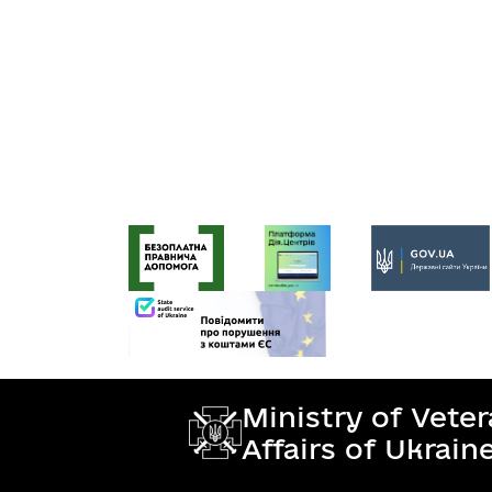
Ministry of Vete
Affairs of Ukrain