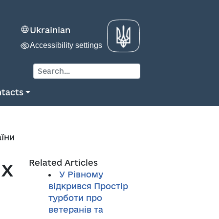
Ukrainian
Accessibility settings
tacts
аїни
их
Related Articles
У Рівному
відкрився Простір
турботи про
ветеранів та