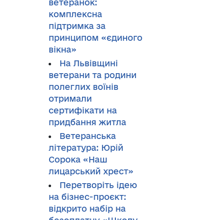
ветеранок:
комплексна
підтримка за
принципом «єдиного
вікна»
На Львівщині
ветерани та родини
полеглих воїнів
отримали
сертифікати на
придбання житла
Ветеранська
література: Юрій
Сорока «Наш
лицарський хрест»
Перетворіть ідею
на бізнес-проєкт:
відкрито набір на