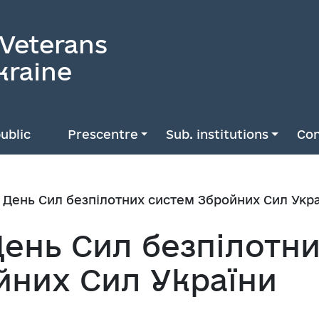
 Veterans
kraine
ublic
Prescentre
Sub. institutions
Con
— День Сил безпілотних систем Збройних Сил Укр
День Сил безпілотн
йних Сил України