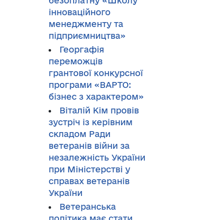
безоплатну «Школу
інноваційного
менеджменту та
підприємництва»
Георгафія
переможців
грантової конкурсної
програми «ВАРТО:
бізнес з характером»
Віталій Кім провів
зустріч із керівним
складом Ради
ветеранів війни за
незалежність України
при Міністерстві у
справах ветеранів
України
Ветеранська
політика має стати