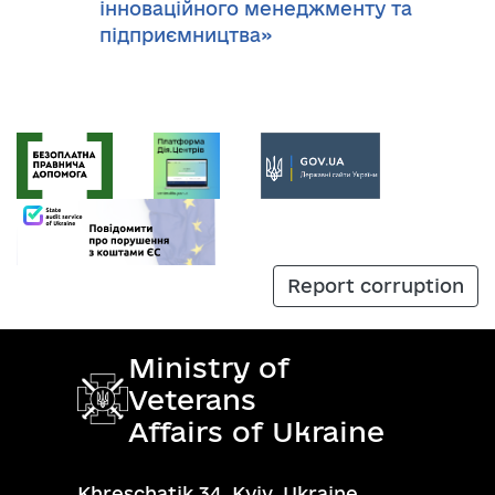
інноваційного менеджменту та
підприємництва»
Report corruption
Ministry of
Veterans
Affairs of Ukraine
Khreschatik 34, Kyiv, Ukraine