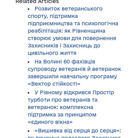
Related Articles
Розвиток ветеранського
спорту, підтримка
підприємництва та психологічна
реабілітація: як Рівненщина
створює умови для повернення
Захисників і Захисниць до
цивільного життя
На Волині 60 фахівців
супроводу ветеранів й ветеранок
завершили навчальну програму
«Вектор стійкості»
У Рівному відкрився Простір
турботи про ветеранів та
ветеранок: комплексна
підтримка за принципом
«єдиного вікна»
«Вишивка від серця до серця»:
як дружина полеглого Захисника