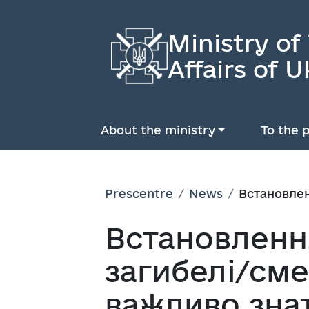
Ministry of
Affairs of U
About the ministry
To the p
Prescentre
News
Встановлен
Встановлення
загибелі/сме
важливо зна