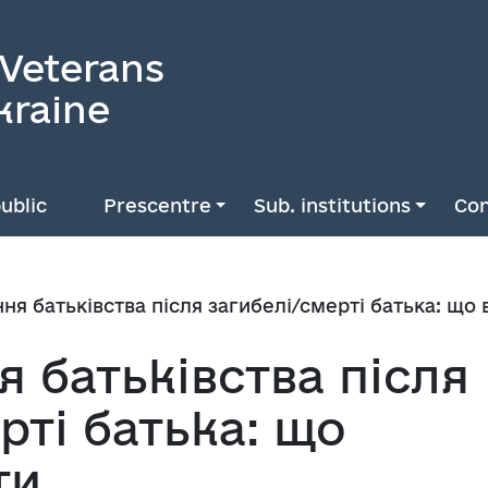
 Veterans
kraine
ublic
Prescentre
Sub. institutions
Con
ня батьківства після загибелі/смерті батька: що
 батьківства після
рті батька: що
ти