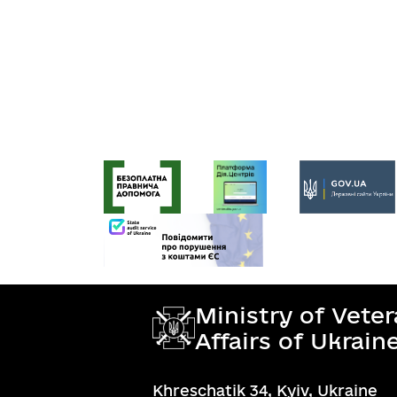
Ministry of Vete
Affairs of Ukrain
Khreschatik 34, Kyiv, Ukraine