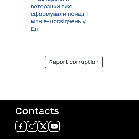
ветеранки вже
сформували понад 1
млн е-Посвідчень у
Дії
Report corruption
Contacts