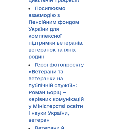
цивільній професії!
Посилюємо
взаємодію з
Пенсійним фондом
України для
комплексної
підтримки ветеранів,
ветеранок та їхніх
родин
Герої фотопроєкту
«Ветерани та
ветеранки на
публічній службі»:
Роман Борщ —
керівник комунікацій
у Міністерстві освіти
і науки України,
ветеран
Ветерани й