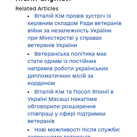
Related Articles
Віталій Кім провів зустріч із
керівним складом Ради ветеранів
війни за незалежність України
при Міністерстві у справах
ветеранів України
Ветеранська політика має
стати одним із постійних
напрямів роботи українських
дипломатичних місій за
кордоном
Віталій Кім та Посол Японії в
Україні Масаші Накаґоме
обговорили розширення
співпраці у сфері підтримки
ветеранів
Нові можливості після служби:
запрошуємо ветеранів,