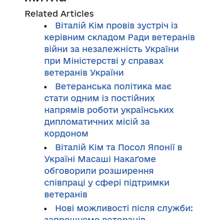
Related Articles
Віталій Кім провів зустріч із
керівним складом Ради ветеранів
війни за незалежність України
при Міністерстві у справах
ветеранів України
Ветеранська політика має
стати одним із постійних
напрямів роботи українських
дипломатичних місій за
кордоном
Віталій Кім та Посол Японії в
Україні Масаші Накаґоме
обговорили розширення
співпраці у сфері підтримки
ветеранів
Нові можливості після служби:
запрошуємо ветеранів,