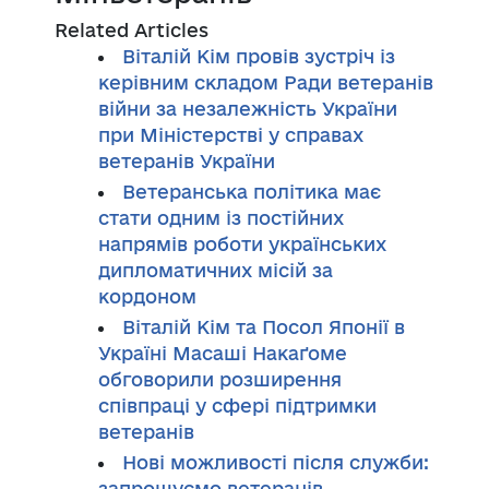
Related Articles
Віталій Кім провів зустріч із
керівним складом Ради ветеранів
війни за незалежність України
при Міністерстві у справах
ветеранів України
Ветеранська політика має
стати одним із постійних
напрямів роботи українських
дипломатичних місій за
кордоном
Віталій Кім та Посол Японії в
Україні Масаші Накаґоме
обговорили розширення
співпраці у сфері підтримки
ветеранів
Нові можливості після служби:
запрошуємо ветеранів,