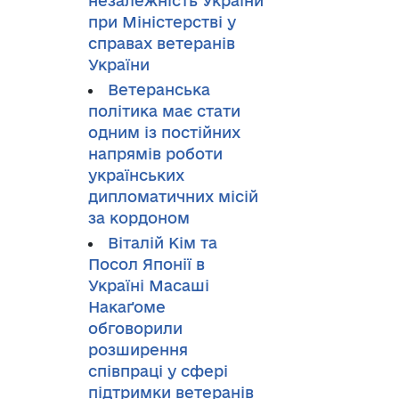
незалежність України
при Міністерстві у
справах ветеранів
України
Ветеранська
політика має стати
одним із постійних
напрямів роботи
українських
дипломатичних місій
за кордоном
Віталій Кім та
Посол Японії в
Україні Масаші
Накаґоме
обговорили
розширення
співпраці у сфері
підтримки ветеранів