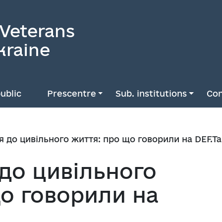
 Veterans
kraine
ublic
Prescentre
Sub. institutions
Con
 до цивільного життя: про що говорили на DEF.Ta
до цивільного
о говорили на