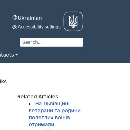
Ukrainian
Accessibility settings
tacts
lks
Related Articles
На Львівщині
ветерани та родини
полеглих воїнів
отримали