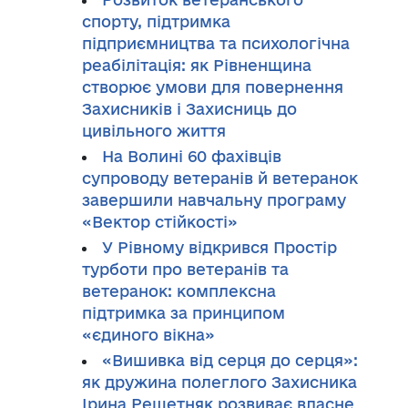
спорту, підтримка
підприємництва та психологічна
реабілітація: як Рівненщина
створює умови для повернення
Захисників і Захисниць до
цивільного життя
На Волині 60 фахівців
супроводу ветеранів й ветеранок
завершили навчальну програму
«Вектор стійкості»
У Рівному відкрився Простір
турботи про ветеранів та
ветеранок: комплексна
підтримка за принципом
«єдиного вікна»
«Вишивка від серця до серця»:
як дружина полеглого Захисника
Ірина Решетняк розвиває власне