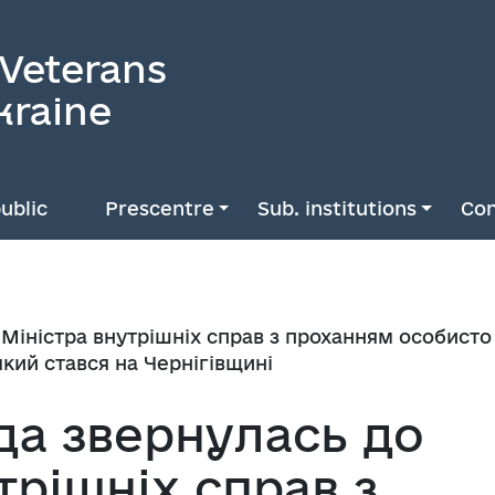
 Veterans
kraine
ublic
Prescentre
Sub. institutions
Con
Міністра внутрішніх справ з проханням особист
який стався на Чернігівщині
да звернулась до
трішніх справ з