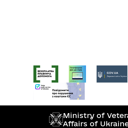
Ministry of Vete
Affairs of Ukrain