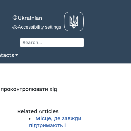
Ukrainian
Accessibility settings
tacts
о проконтролювати хід
Related Articles
Місце, де завжди
підтримають і