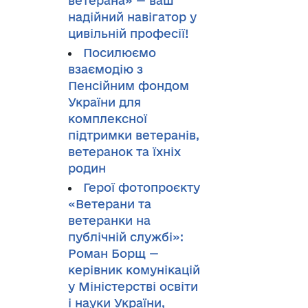
ветерана» — ваш
надійний навігатор у
цивільній професії!
Посилюємо
взаємодію з
Пенсійним фондом
України для
комплексної
підтримки ветеранів,
ветеранок та їхніх
родин
Герої фотопроєкту
«Ветерани та
ветеранки на
публічній службі»:
Роман Борщ —
керівник комунікацій
у Міністерстві освіти
і науки України,