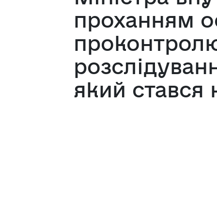
проханням о
проконтролю
розслідуванн
який стався 