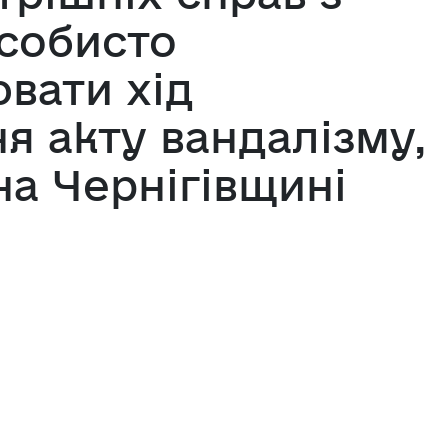
собисто
вати хід
я акту вандалізму,
на Чернігівщині