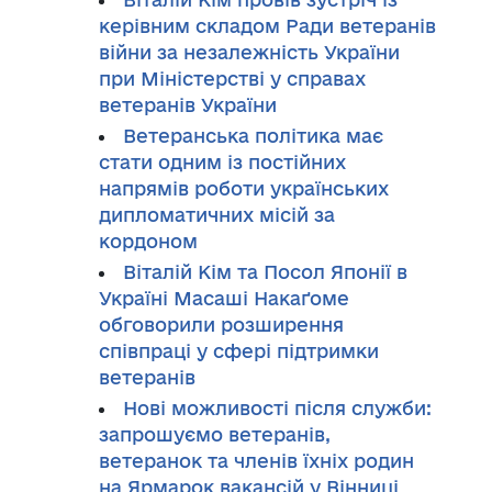
керівним складом Ради ветеранів
війни за незалежність України
при Міністерстві у справах
ветеранів України
Ветеранська політика має
стати одним із постійних
напрямів роботи українських
дипломатичних місій за
кордоном
Віталій Кім та Посол Японії в
Україні Масаші Накаґоме
обговорили розширення
співпраці у сфері підтримки
ветеранів
Нові можливості після служби:
запрошуємо ветеранів,
ветеранок та членів їхніх родин
на Ярмарок вакансій у Вінниці