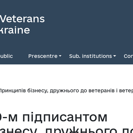
 Veterans
kraine
ublic
Prescentre
Sub. institutions
Con
ринципів бізнесу, дружнього до ветеранів і вете
0-м підписантом
знесу, дружнього д