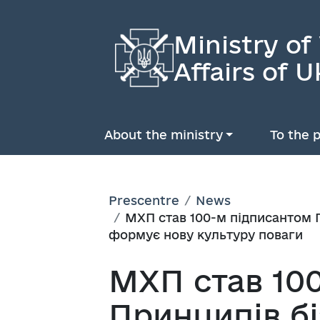
Ministry of
Affairs of U
About the ministry
To the p
Prescentre
News
МХП став 100-м підписантом П
формує нову культуру поваги
МХП став 10
Принципів бі