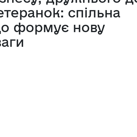
ветеранок: спільна
що формує нову
ваги