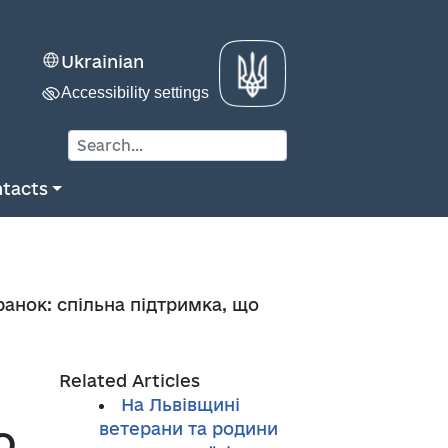
Ukrainian
Accessibility settings
tacts
ранок: спільна підтримка, що
Related Articles
На Львівщині
о
ветерани та родини