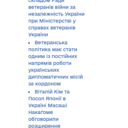
складом Ради
ветеранів війни за
незалежність України
при Міністерстві у
справах ветеранів
України
Ветеранська
політика має стати
одним із постійних
напрямів роботи
українських
дипломатичних місій
за кордоном
Віталій Кім та
Посол Японії в
Україні Масаші
Накаґоме
обговорили
розширення