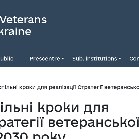
 Veterans
kraine
ublic
Prescentre
Sub. institutions
Con
пільні кроки для реалізації Стратегії ветеранськ
ільні кроки для
ратегії ветерансько
2030 року