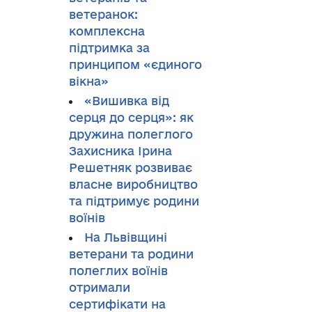
ветеранок:
комплексна
підтримка за
принципом «єдиного
вікна»
«Вишивка від
серця до серця»: як
дружина полеглого
Захисника Ірина
Решетняк розвиває
власне виробництво
та підтримує родини
воїнів
На Львівщині
ветерани та родини
полеглих воїнів
отримали
сертифікати на