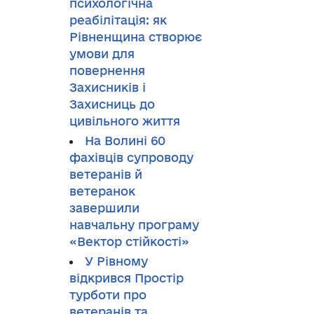
психологічна
реабілітація: як
Рівненщина створює
умови для
повернення
Захисників і
Захисниць до
цивільного життя
На Волині 60
фахівців супроводу
ветеранів й
ветеранок
завершили
навчальну програму
«Вектор стійкості»
У Рівному
відкрився Простір
турботи про
ветеранів та