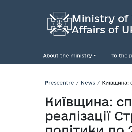
Ministry of
Affairs of U
About the ministry
To the p
Prescentre
News
Київщина: с
Київщина: сп
реалізації Ст
політики до 