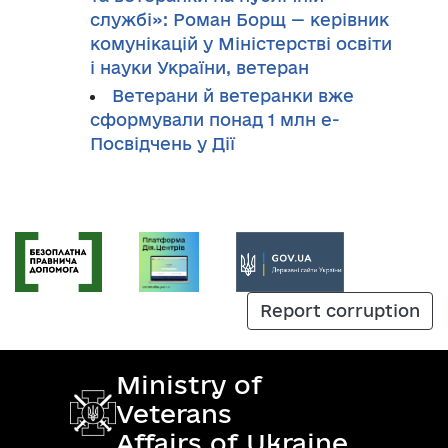
службі»: Роман Борщ — керівник
комунікацій у Міністерстві освіти
і науки України, ветеран
Ветерани й ветеранки вже
сформували понад 1 млн е-
Посвідчень у Дії
Report corruption
Ministry of
Veterans
Affairs of Ukraine