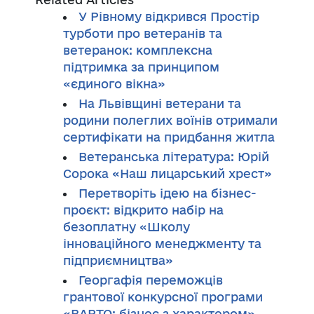
У Рівному відкрився Простір
турботи про ветеранів та
ветеранок: комплексна
підтримка за принципом
«єдиного вікна»
На Львівщині ветерани та
родини полеглих воїнів отримали
сертифікати на придбання житла
Ветеранська література: Юрій
Сорока «Наш лицарський хрест»
Перетворіть ідею на бізнес-
проєкт: відкрито набір на
безоплатну «Школу
інноваційного менеджменту та
підприємництва»
Георгафія переможців
грантової конкурсної програми
«ВАРТО: бізнес з характером»