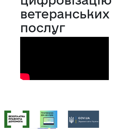
ветеранських
послуг