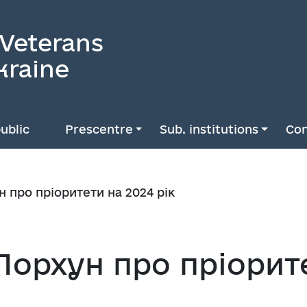
 Veterans
kraine
ublic
Prescentre
Sub. institutions
Con
 про пріоритети на 2024 рік
орхун про пріорите