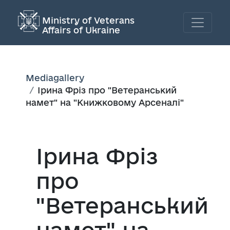
Ministry of Veterans
Affairs of Ukraine
Mediagallery
Ірина Фріз про "Ветеранський
намет" на "Книжковому Арсеналі"
Ірина Фріз
про
"Ветеранський
намет" на