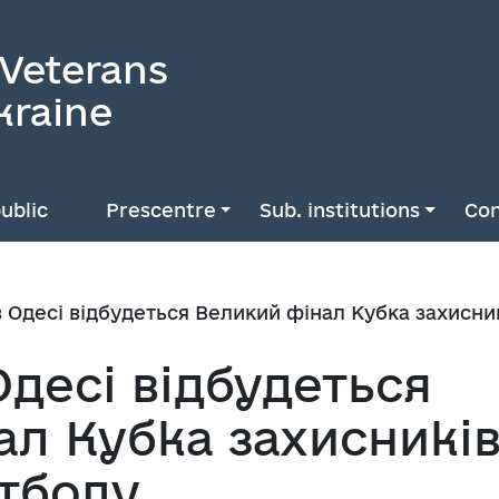
 Veterans
kraine
ublic
Prescentre
Sub. institutions
Con
в Одесі відбудеться Великий фінал Кубка захисни
Одесі відбудеться
ал Кубка захисникі
утболу