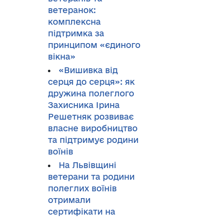
ветеранок:
комплексна
підтримка за
принципом «єдиного
вікна»
«Вишивка від
серця до серця»: як
дружина полеглого
Захисника Ірина
Решетняк розвиває
власне виробництво
та підтримує родини
воїнів
На Львівщині
ветерани та родини
полеглих воїнів
отримали
сертифікати на