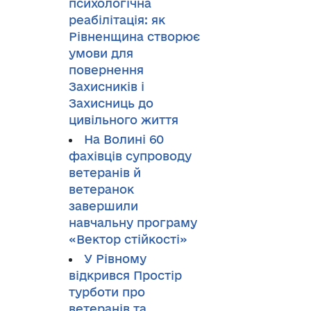
психологічна
реабілітація: як
Рівненщина створює
умови для
повернення
Захисників і
Захисниць до
цивільного життя
На Волині 60
фахівців супроводу
ветеранів й
ветеранок
завершили
навчальну програму
«Вектор стійкості»
У Рівному
відкрився Простір
турботи про
ветеранів та