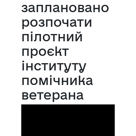
заплановано
розпочати
пілотний
проєкт
інституту
помічника
ветерана