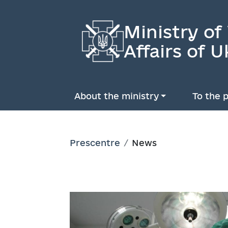
Ministry of
Affairs of U
About the ministry
To the p
Prescentre
News