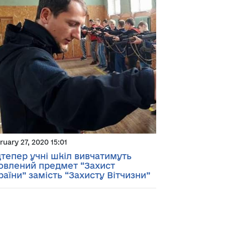
ruary 27, 2020 15:01
дтепер учні шкіл вивчатимуть
овлений предмет “Захист
раїни” замість “Захисту Вітчизни”