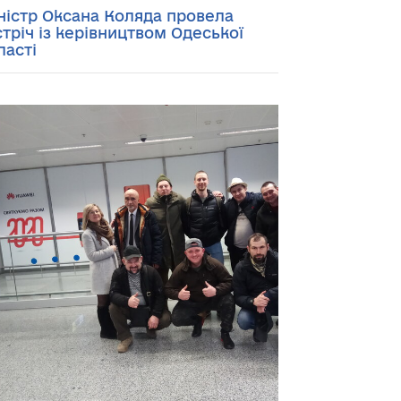
ністр Оксана Коляда провела
стріч із керівництвом Одеської
ласті