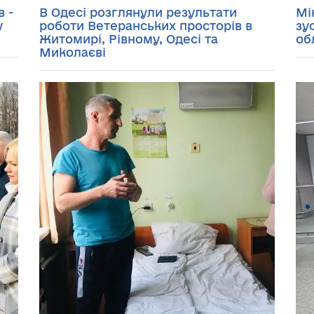
 -
В Одесі розглянули результати
Мі
у
роботи Ветеранських просторів в
зу
Житомирі, Рівному, Одесі та
об
Миколаєві