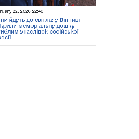
ruary 22, 2020 22:48
їни йдуть до світла: у Вінниці
дкрили меморіальну дошку
гиблим унаслідок російської
ресії