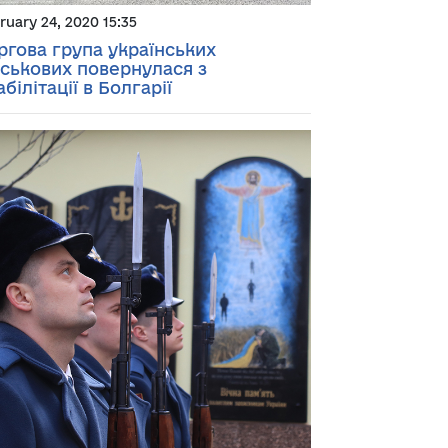
ruary 24, 2020 15:35
ргова група українських
йськових повернулася з
абілітації в Болгарії