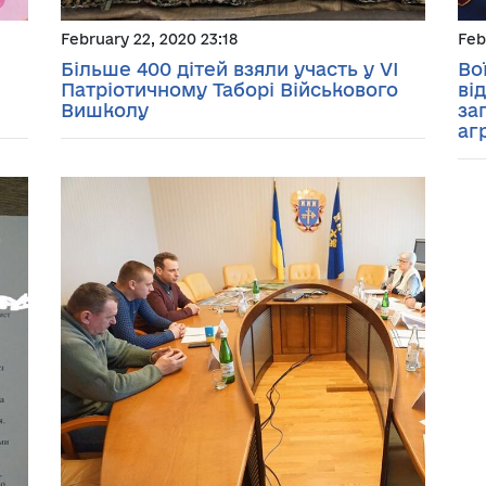
February 22, 2020 23:18
Feb
Більше 400 дітей взяли участь у VI
Во
Патріотичному Таборі Військового
ві
Вишколу
за
аг