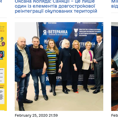
и
Оксана Коляда: Санкції – це лише
Мі
один із елементів довгострокової
ві
реінтеграції окупованих територій
February 25, 2020 21:59
Feb