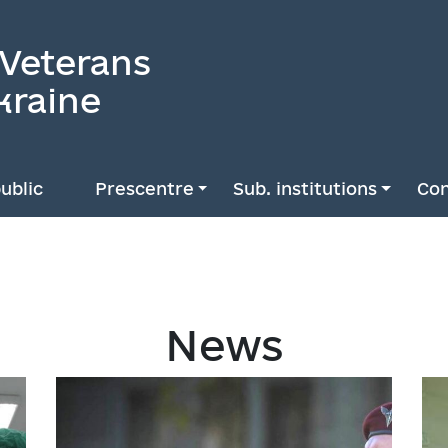
 Veterans
kraine
ublic
Prescentre
Sub. institutions
Con
News