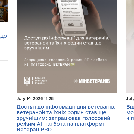
 до
July 14, 2026 11:28
Jul
Доступ до інформації для ветеранів,
Ві
ветеранок та їхніх родин став ще
мо
зручнішим: запрацював голосовий
кі
режим AI-чатбота на платформі
Ветеран PRO