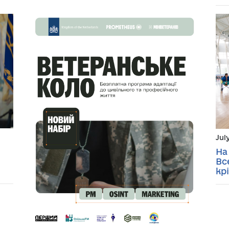
Jul
На
Вс
кр