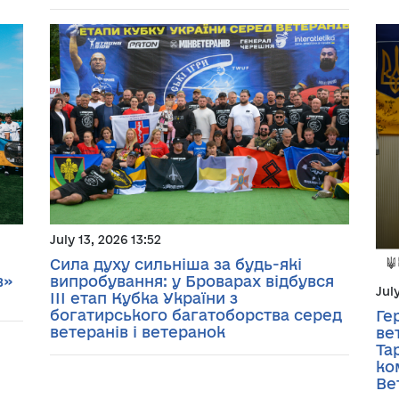
July 13, 2026 13:52
Сила духу сильніша за будь-які
в»
випробування: у Броварах відбувся
Jul
ІІІ етап Кубка України з
богатирського багатоборства серед
Ге
ветеранів і ветеранок
ве
Та
ко
Ве