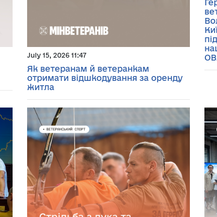
Ге
ве
Во
Ки
пі
на
July 15, 2026 11:47
ОВ
Як ветеранам й ветеранкам
отримати відшкодування за оренду
житла