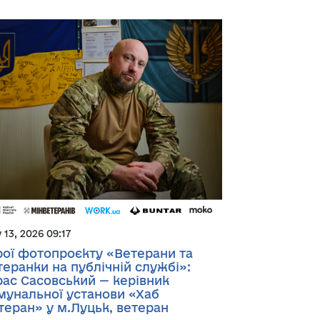
y 13, 2026 09:17
рої фотопроєкту «Ветерани та
теранки на публічній службі»:
рас Сасовський — керівник
мунальної установи «Хаб
теран» у м.Луцьк, ветеран