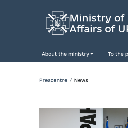
Ministry of
Affairs of U
About the ministry
To the p
Prescentre
News