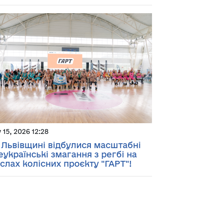
y 15, 2026 12:28
 Львівщині відбулися масштабні
еукраїнські змагання з регбі на
іслах колісних проєкту "ГАРТ"!