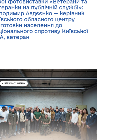
рої фотовиставки «Ветерани та
теранки на публічній службі»:
лодимир Авдєєнко — керівник
ївського обласного центру
дготовки населення до
ціонального спротиву Київської
А, ветеран