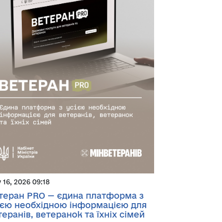
y 16, 2026 09:18
теран PRO — єдина платформа з
ією необхідною інформацією для
теранів, ветеранок та їхніх сімей