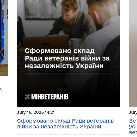
а
July 16, 2026 14:21
Jul
Сформовано склад Ради ветеранів
Ве
війни за незалежність України
ус
ве