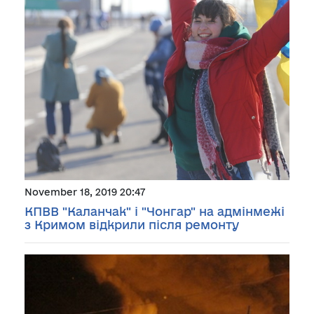
November 18, 2019 20:47
КПВВ "Каланчак" і "Чонгар" на адмінмежі
з Кримом відкрили після ремонту