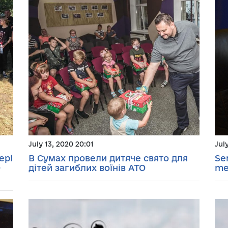
July 13, 2020 20:01
Jul
ері
В Сумах провели дитяче свято для
Se
О
дітей загиблих воїнів АТО
me