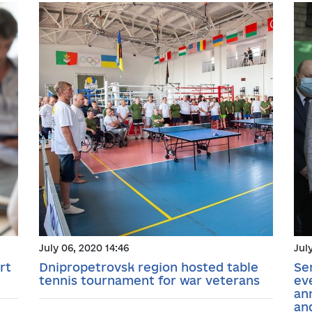
July 06, 2020 14:46
Jul
rt
Dnipropetrovsk region hosted table
Se
tennis tournament for war veterans
ev
an
an