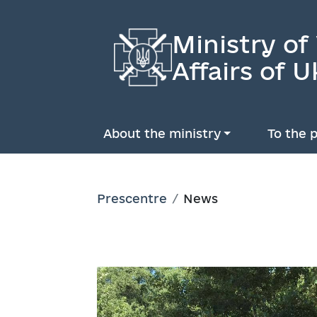
Ministry of
Affairs of U
About the ministry
To the p
Prescentre
News