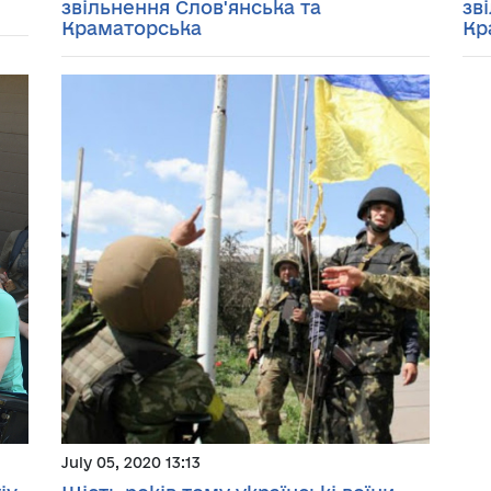
звільнення Слов'янська та
зв
Краматорська
Кр
July 05, 2020 13:13