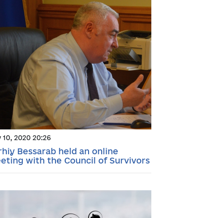
y 10, 2020 20:26
rhiy Bessarab held an online
eting with the Council of Survivors