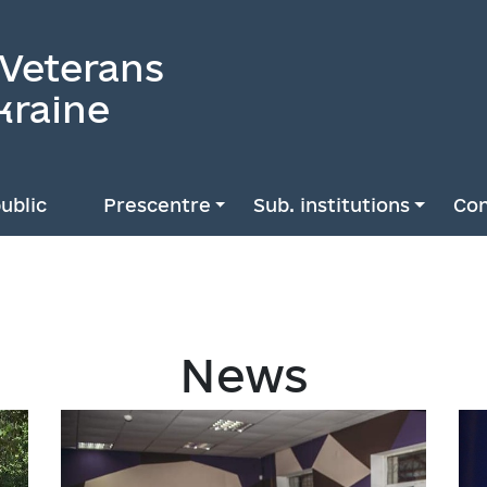
 Veterans
kraine
ublic
Prescentre
Sub. institutions
Con
News