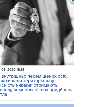
y 08, 2020 18:18
9 внутрішньо переміщених осіб,
і захищали територіальну
лісність України отримають
ошову компенсацію на придбання
тла