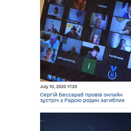
July 10, 2020 17:20
Сергій Бессараб провів онлайн
зустріч з Радою родин загиблих