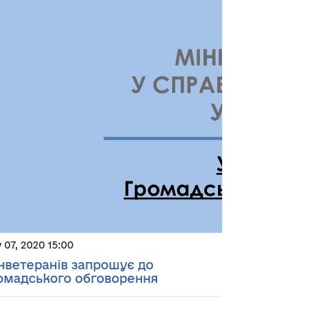
y 07, 2020 15:00
нветеранів запрошує до
омадського обговорення