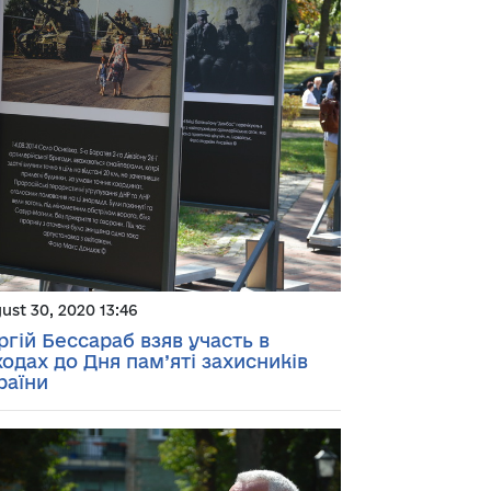
ust 30, 2020 13:46
ргій Бессараб взяв участь в
ходах до Дня пам’яті захисників
раїни