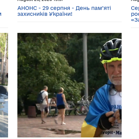
АНОНС - 29 серпня - День пам’яті
Се
м
захисників України!
ро
«З