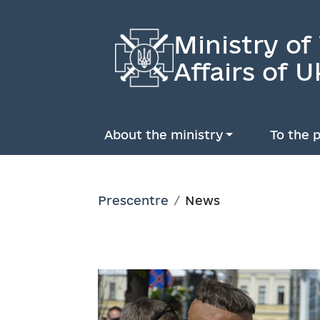
Ministry of
Affairs of U
About the ministry
To the p
Prescentre
News