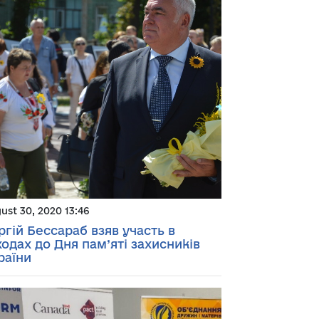
ust 30, 2020 13:46
ргій Бессараб взяв участь в
ходах до Дня пам’яті захисників
раїни