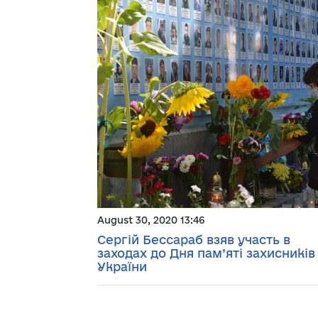
August 30, 2020 13:46
Сергій Бессараб взяв участь в
заходах до Дня пам’яті захисників
України