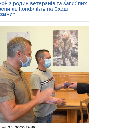
нок з родин ветеранів та загиблих
асників конфлікту на Сході
раїни”
ust 25, 2020 19:49