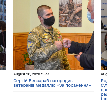
August 28, 2020 19:33
Aug
Сергій Бессараб нагородив
Ро
ветеранів медаллю «За поранення»
бу
до
ре
Іл