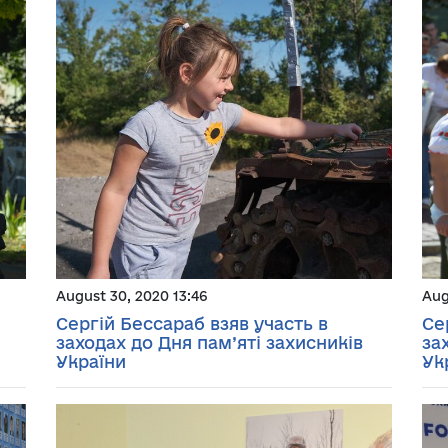
August 30, 2020 13:46
Aug
Сергій Бессараб взяв участь в
Се
заходах до Дня пам’яті захисників
за
України
Ук