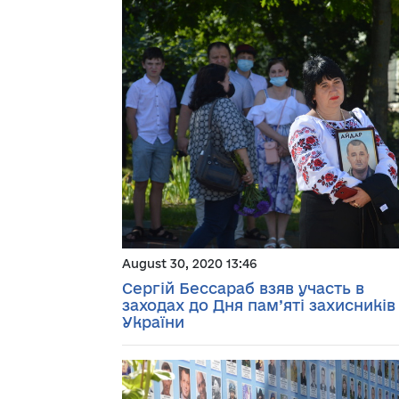
August 30, 2020 13:46
Сергій Бессараб взяв участь в
заходах до Дня пам’яті захисників
України