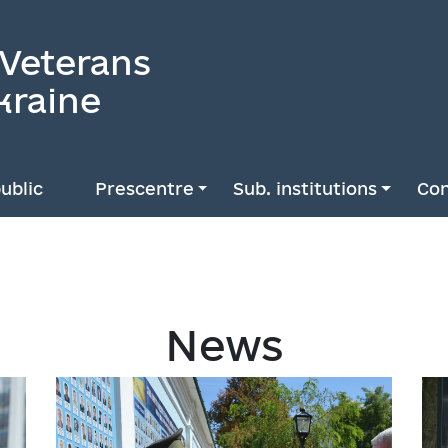
 Veterans
kraine
ublic
Prescentre
Sub. institutions
Con
News