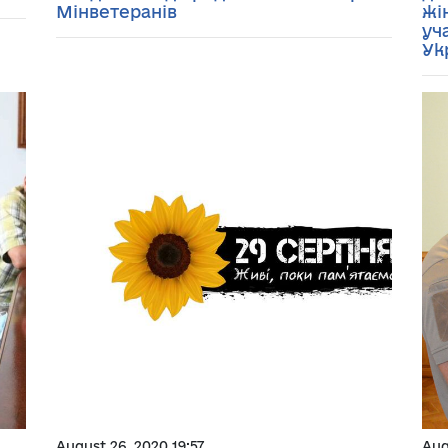
Мінветеранів
жі
уч
Ук
August 26, 2020 19:57
Aug