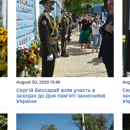
August 30, 2020 13:46
Aug
Сергій Бессараб взяв участь в
Се
заходах до Дня пам’яті захисників
за
України
Ук