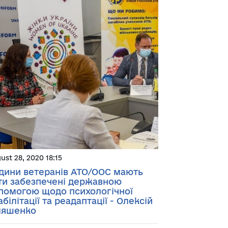
ust 28, 2020 18:15
дини ветеранів АТО/ООС мають
ти забезпечені державною
помогою щодо психологічної
абілітації та реадаптації - Олексій
ляшенко