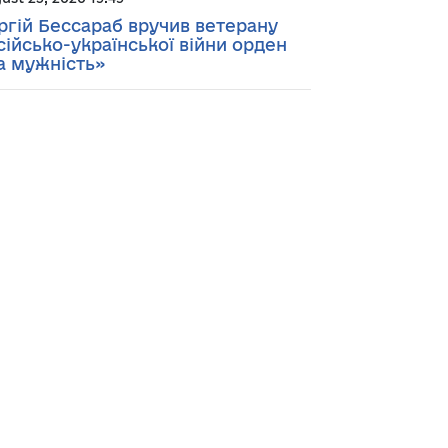
ргій Бессараб вручив ветерану
сійсько-української війни орден
а мужність»