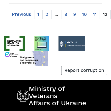
Previous
1
2
…
8
9
10
11
12
Report corruption
Ministry of
Veterans
Affairs of Ukraine